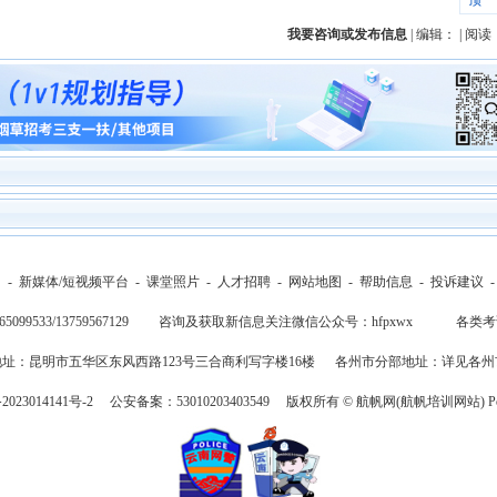
顶一
我要咨询或发布信息
| 编辑： | 阅读
们
-
新媒体/短视频平台
-
课堂照片
-
人才招聘
-
网站地图
-
帮助信息
-
投诉建议
-65099533/13759567129 咨询及获取新信息关注微信公众号：hfpxwx
各类考
址：昆明市五华区东风西路123号三合商利写字楼16楼
各州市分部地址：
详见各州
23014141号-2
公安备案：53010203403549 版权所有 © 航帆网(航帆培训网站) Pow