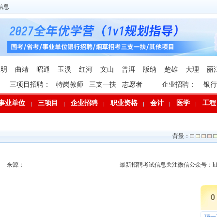
信息
昆明
曲靖
昭通
玉溪
红河
文山
普洱
版纳
楚雄
大理
丽
三项目招聘：
特岗教师
三支一扶
志愿者
企业招聘：
银行
事业单位
三项目
企业招聘
职业资格
会计
医学
工程
背景：
来源：
最新招聘考试信息关注微信公众号：hfp
0