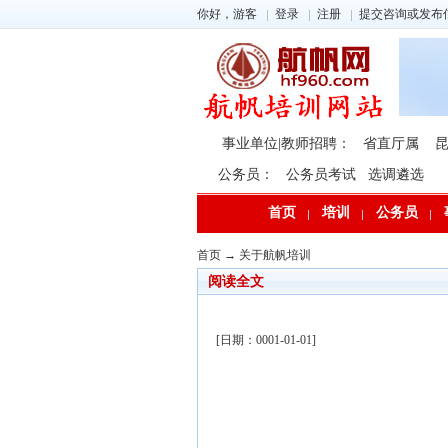
你好，游客
登录
注册
提交咨询或发布
事业单位|教师招聘：
省直厅属
公务员：
公务员考试
选调遴选
首页
培训
公务员
首页
→
关于航帆培训
阅读全文
[日期：0001-01-01]