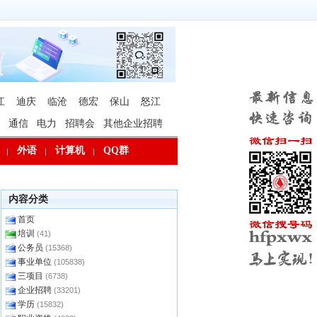
江
迪庆
临沧
德宏
保山
怒江
通信
电力
招聘会
其他企业招聘
外语
计算机
QQ群
内容分类
首页
培训
(41)
公务员
(15368)
事业单位
(105838)
三项目
(6738)
企业招聘
(33201)
学历
(15832)