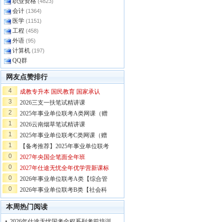
职业资格
(4823)
会计
(1364)
医学
(1151)
工程
(458)
外语
(95)
计算机
(197)
QQ群
网友点赞排行
4
成教专升本 国民教育 国家承认
3
2026三支一扶笔试精讲课
2
2025年事业单位联考A类网课（赠
1
2026云南烟草笔试精讲课
1
2025年事业单位联考C类网课（赠
1
【备考推荐】2025年事业单位联考
0
2027年央国企笔面全年班
0
2027年仕途无忧全年优学营新课标
0
2026年事业单位联考A类【综合管
0
2026年事业单位联考B类【社会科
本周热门阅读
2026年仕途无忧国考全程系列考前培训