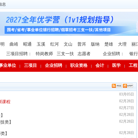
信息
昆明
曲靖
昭通
玉溪
红河
文山
普洱
版纳
楚雄
大理
丽
三项目招聘：
特岗教师
三支一扶
志愿者
企业招聘：
银行
事业单位
三项目
企业招聘
职业资格
会计
医学
工程
03月05日
02月28日
训课程
02月27日
02月28日
类】
02月28日
专技类】
02月28日
师类】