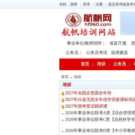
你好，游客
登录
注册
提交咨询或发布
事业单位|教师招聘：
省直厅属
公务员：
公务员考试
选调遴选
首页
培训
公务员
首页
→
培训
培训
2027年央国企笔面全年班
2027年仕途无忧全年优学营新课标培
2027年国考笔试精讲课
2026年事业单位联考A类【综合管理
2026年事业单位联考C类【自然科学
2026年事业单位联考D类【中小学教