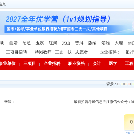
信息
昆明
曲靖
昭通
玉溪
红河
文山
普洱
版纳
楚雄
大理
丽
三项目招聘：
特岗教师
三支一扶
志愿者
企业招聘：
银行
事业单位
三项目
企业招聘
职业资格
会计
医学
工程
背景：
来源：
最新招聘考试信息关注微信公众号：hfp
0