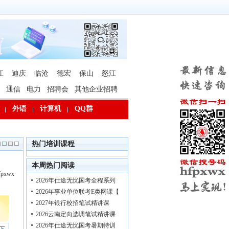
江
迪庆
临沧
德宏
保山
怒江
通信
电力
招聘会
其他企业招聘
外语
计算机
QQ群
热门培训课程
本周热门阅读
xwx
2026年仕途无忧国考全程系列
2026年事业单位联考E类网课【
2027年银行校招笔试精讲课
2026云南定向选调笔试精讲课
2026年仕途无忧国考暑期特训