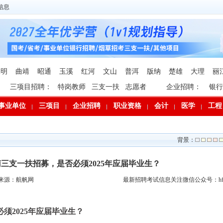
信息
昆明
曲靖
昭通
玉溪
红河
文山
普洱
版纳
楚雄
大理
丽
三项目招聘：
特岗教师
三支一扶
志愿者
企业招聘：
银行
事业单位
三项目
企业招聘
职业资格
会计
医学
工程
背景：
云南三支一扶招募，是否必须2025年应届毕业生？
来源：航帆网
最新招聘考试信息关注微信公众号：hfp
必须2025年应届毕业生？