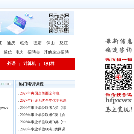
江
迪庆
临沧
德宏
保山
怒江
通信
电力
招聘会
其他企业招聘
外语
计算机
QQ群
热门培训课程
．
2027年央国企笔面全年班
．
2027年仕途无忧全年优学营新
．
2026年事业单位联考A类【综
xwx
．
2026年事业单位联考C类【自
．
2026年事业单位联考D类【中
．
2026年事业单位联考E类网课