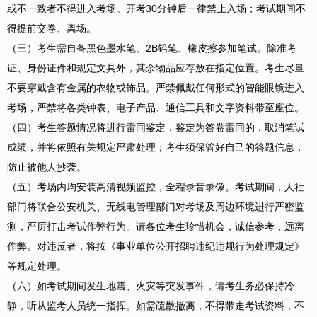
或不一致者不得进入考场。开考30分钟后一律禁止入场；考试期间不
得提前交卷、离场。
（三）考生需自备黑色墨水笔、2B铅笔、橡皮擦参加笔试。除准考
证、身份证件和规定文具外，其余物品应存放在指定位置。考生尽量
不要穿戴含有金属的衣物或饰品。严禁佩戴任何形式的智能眼镜进入
考场，严禁将各类钟表、电子产品、通信工具和文字资料带至座位。
（四）考生答题情况将进行雷同鉴定，鉴定为答卷雷同的，取消笔试
成绩，并将依照有关规定严肃处理；考生须保管好自己的答题信息，
防止被他人抄袭。
（五）考场内均安装高清视频监控，全程录音录像。考试期间，人社
部门将联合公安机关、无线电管理部门对考场及周边环境进行严密监
测，严厉打击考试作弊行为。请各位考生珍惜机会，诚信参考，远离
作弊。对违反者，将按《事业单位公开招聘违纪违规行为处理规定》
等规定处理。
（六）如考试期间发生地震、火灾等突发事件，请考生务必保持冷
静，听从监考人员统一指挥。如需疏散撤离，不得带走考试资料，不