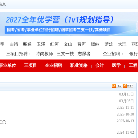
信息
昆明
曲靖
昭通
玉溪
红河
文山
普洱
版纳
楚雄
大理
丽
三项目招聘：
特岗教师
三支一扶
志愿者
企业招聘：
银行
事业单位
三项目
企业招聘
职业资格
会计
医学
工程
03月13日
03月05日
2025-11-11
2025-10-30
2025-10-13
汇总
2024-11-02