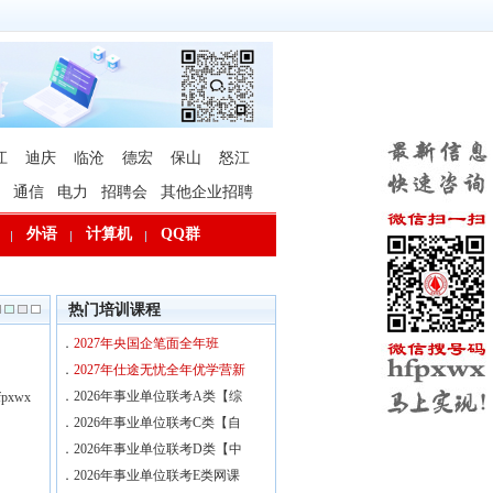
江
迪庆
临沧
德宏
保山
怒江
通信
电力
招聘会
其他企业招聘
外语
计算机
QQ群
热门培训课程
．
2027年央国企笔面全年班
．
2027年仕途无忧全年优学营新
．
2026年事业单位联考A类【综
xwx
．
2026年事业单位联考C类【自
．
2026年事业单位联考D类【中
．
2026年事业单位联考E类网课