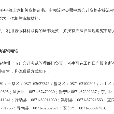
日可申请补申领上述相关资格证书。申领流程参照中级会计资格审核流
要求上传相关审核材料。
责，利用虚假材料取得的证书无效，并按有关法律法规追究申请
构咨询电话
在地州（市）会计考试管理部门负责，考生可在工作日向报名所
关事宜，具体联系方式如下：
3330；五华区：0871-63637345；盘龙区：0871-63100597；西山区
189605；呈贡区：0871-67479930；晋宁区0871-67892337；东川区
8811341；禄劝县：0871-68911030；嵩明县：0871-67921563；宜
67791765；寻甸县：0871-62662571；安宁市：0871-68697413。