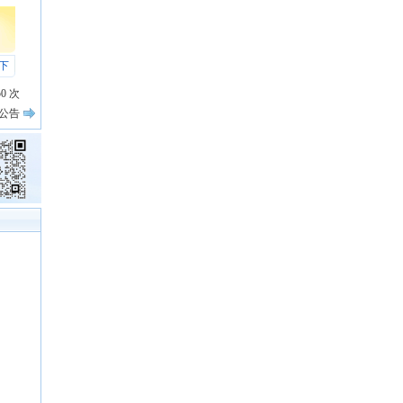
下
50
次
公告