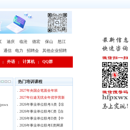
江
迪庆
临沧
德宏
保山
怒江
通信
电力
招聘会
其他企业招聘
外语
计算机
QQ群
热门培训课程
．
2027年央国企笔面全年班
．
2027年仕途无忧全年优学营新
．
2026年事业单位联考A类【综
xwx
．
2026年事业单位联考C类【自
．
2026年事业单位联考D类【中
．
2026年事业单位联考E类网课