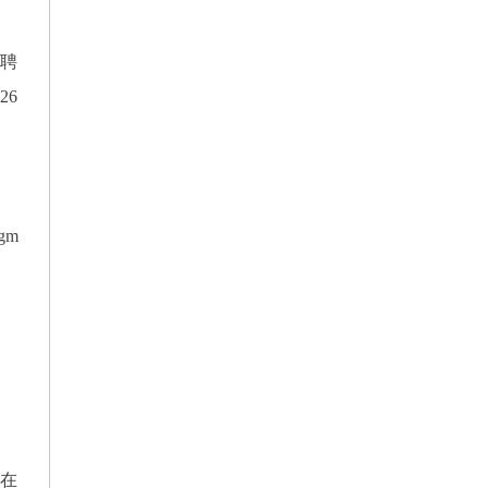
聘
26
gm
籍在