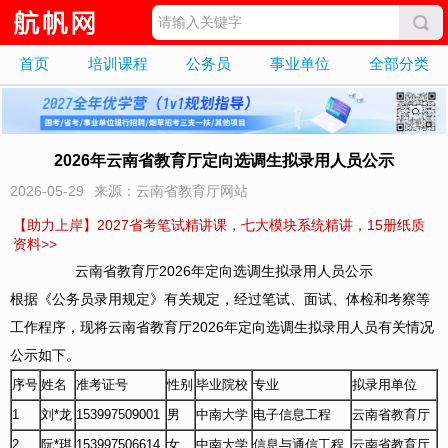
首页
培训课程
公务员
事业单位
全部分类
2026年云南省教育厅定向选调生拟录用人员公示
2026-05-29
来源：云南省教育厅网站
【助力上岸】2027省考笔试精讲课，七大模块系统精讲，15册纸质
资料>>
云南省教育厅2026年定向选调生拟录用人员公示
根据《公务员录用规定》有关规定，经过笔试、面试、体检和考察等
工作程序，现将云南省教育厅2026年定向选调生拟录用人员有关情况
公示如下。
序号
姓名
准考证号
性别
毕业院校
专业
拟录用单位
1
刘*龙
153997509001
男
中南大学
电子信息工程
云南省教育厅
2
阮*琪
153997506614
女
中南大学
信息与通信工程
云南省教育厅