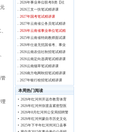
．
2026年事业单位联考B类【社
中元
．
2026三支一扶笔试精讲课
．
2027年国考笔试精讲课
．
2027年云南省公务员笔试精讲
二、
．
2026年云南省事业单位笔试精
．
2025年云南省特岗教师面试课
．
2026年仕途无忧国省考、事业
．
2026云南农信社秋招笔试精讲
一、
．
2026云南定向选调笔试精讲课
．
2026云南烟草笔试精讲课
．
2026南方电网秋招笔试精讲课
商管
．
2027年银行校招笔试精讲课
本周热门阅读
2026年红河州开远市教育体育
管理
2026年红河州弥渡县紧密型医
2026年8月红河州公安局招聘警
2026年红河州蒙自市历史文化
2025年下半年红河州河口县事
蒙自市2015年事业单位公开招