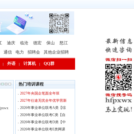
江
迪庆
临沧
德宏
保山
怒江
通信
电力
招聘会
其他企业招聘
外语
计算机
QQ群
热门培训课程
．
2027年央国企笔面全年班
．
2027年仕途无忧全年优学营新
．
2026年事业单位联考A类【综
xwx
．
2026年事业单位联考C类【自
．
2026年事业单位联考D类【中
．
2026年事业单位联考E类网课