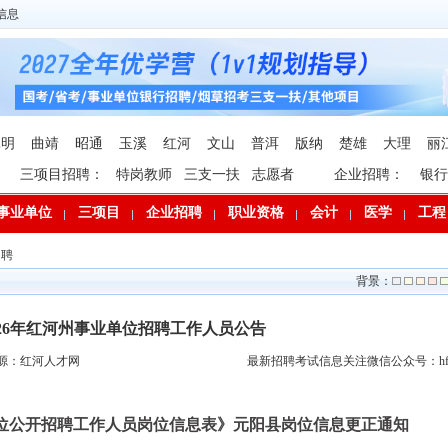
信息
昆明
曲靖
昭通
玉溪
红河
文山
普洱
版纳
楚雄
大理
丽
三项目招聘：
特岗教师
三支一扶
志愿者
企业招聘：
银行
事业单位
三项目
企业招聘
职业资格
会计
医学
工程
招聘
背景：
026年红河州事业单位招聘工作人员公告
源：红河人才网
最新招聘考试信息关注微信公众号：hfp
业单位公开招聘工作人员岗位信息表》元阳县岗位信息更正通知