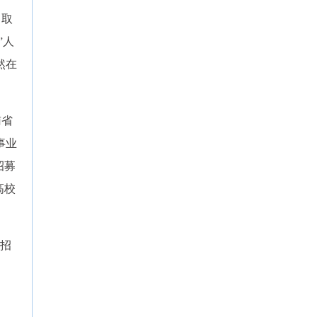
，取
”人
然在
南省
事业
招募
高校
招