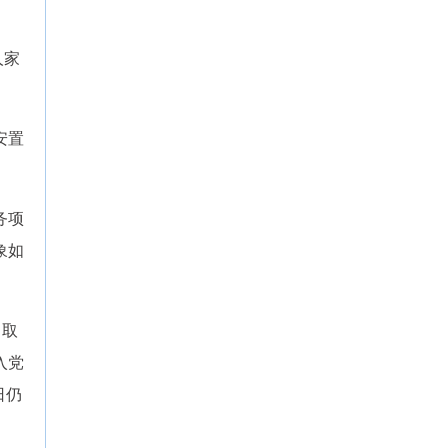
人家
安置
务项
象如
，取
入党
日仍