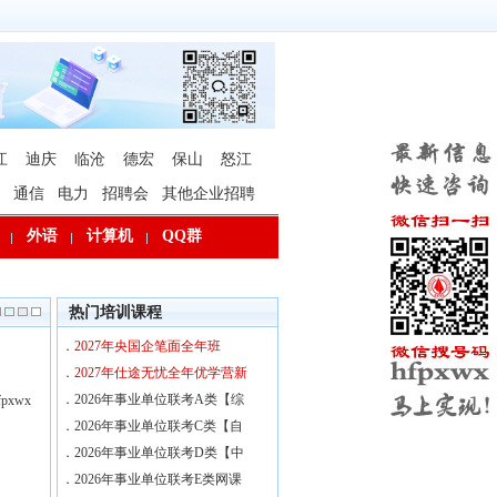
江
迪庆
临沧
德宏
保山
怒江
通信
电力
招聘会
其他企业招聘
外语
计算机
QQ群
热门培训课程
．
2027年央国企笔面全年班
．
2027年仕途无忧全年优学营新
．
2026年事业单位联考A类【综
xwx
．
2026年事业单位联考C类【自
．
2026年事业单位联考D类【中
．
2026年事业单位联考E类网课