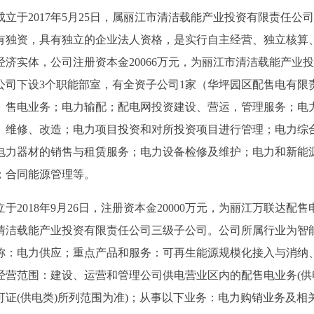
立于2017年5月25日，属丽江市清洁载能产业投资有限责任公
有独资，具有独立的企业法人资格，是实行自主经营、独立核算
济实体，公司注册资本金20066万元，为丽江市清洁载能产业
公司下设3个职能部室，有全资子公司1家（华坪园区配售电有限
、售电业务；电力输配；配电网投资建设、营运，管理服务；电
、维修、改造；电力项目投资和对所投资项目进行管理；电力综
电力器材的销售与租赁服务；电力设备检修及维护；电力和新能
；合同能源管理等。
2018年9月26日，注册资本金20000万元，为丽江万联达配售
清洁载能产业投资有限责任公司三级子公司。公司所属行业为智
称：电力供应；重点产品和服务：可再生能源规模化接入与消纳
经营范围：建设、运营和管理公司供电营业区内的配售电业务(供
证(供电类)所列范围为准)；从事以下业务：电力购销业务及相