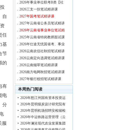
．
2026年事业单位联考B类【社
司投
．
2026三支一扶笔试精讲课
、自
．
2027年国考笔试精讲课
．
2027年云南省公务员笔试精讲
投资
．
2026年云南省事业单位笔试精
责任
．
2025年云南省特岗教师面试课
力基
．
2026年仕途无忧国省考、事业
．
2026云南农信社秋招笔试精讲
合节
．
2026云南定向选调笔试精讲课
源的
．
2026云南烟草笔试精讲课
．
2026南方电网秋招笔试精讲课
．
2027年银行校招笔试精讲课
电有
本周热门阅读
能电
2026年怒江州国有资本投资运
2026年昆明煤炭设计研究院有
、分
2026年昆明机场招聘安检辅检
电
2026年中运铁路运营管理（云
关服
2026年澜沧现代农业发展集团
2026年云南港鑫实业有限公司